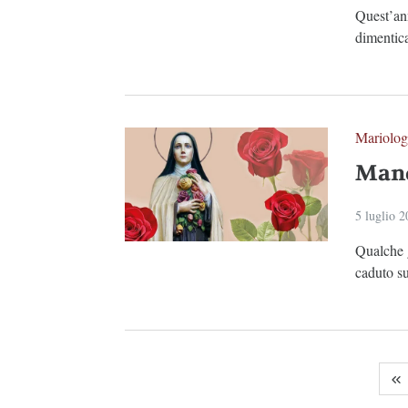
Quest’an
dimentica
Mariolog
Mand
5 luglio 
Qualche g
caduto s