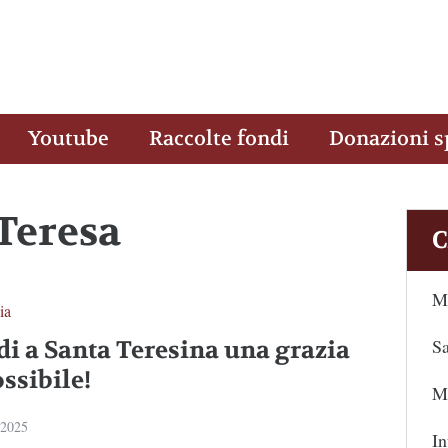
Youtube
Raccolte fondi
Donazioni s
 Teresa
C
Ma
ia
Sa
di a Santa Teresina una grazia
ssibile!
Ma
 2025
In