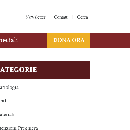
Newsletter
Contatti
Cerca
peciali
DONA ORA
ATEGORIE
riologia
nti
teriali
tenzioni Preghiera