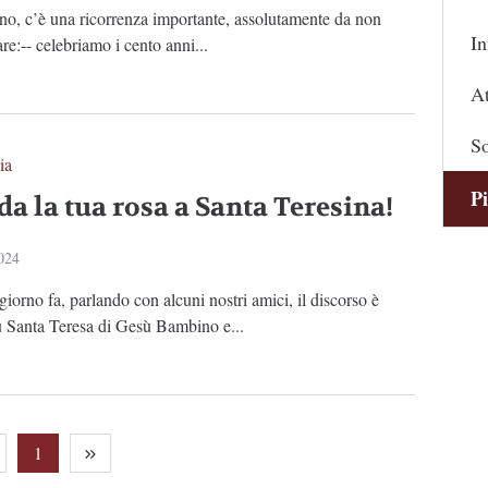
no, c’è una ricorrenza importante, assolutamente da non
In
re:-- celebriamo i cento anni...
At
So
ia
Pi
a la tua rosa a Santa Teresina!
2024
iorno fa, parlando con alcuni nostri amici, il discorso è
u Santa Teresa di Gesù Bambino e...
1