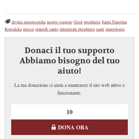
divina misericordia
nostro signore
Gesù
preghiera
Santa Faustina
Kowalska
messa
venerdì santo
intenzioni preghiera
santi
mariologia
Donaci il tuo supporto
Abbiamo bisogno del tuo
aiuto!
La tua donazione ci aiuta a mantenere il sito web attivo e
funzionante.
DONA ORA