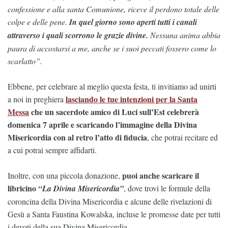
confessione e alla santa Comunione, riceve il perdono totale delle
colpe e delle pene.
In quel giorno sono aperti tutti i canali
attraverso i quali scorrono le grazie divine.
Nessuna anima abbia
paura di accostarsi a me, anche se i suoi peccati fossero come lo
scarlatto”.
Ebbene, per celebrare al meglio questa festa, ti invitiamo ad unirti
lasciando le tue intenzioni per la Santa
a noi in preghiera
Messa
che un sacerdote amico di Luci sull’Est celebrerà
domenica 7 aprile e scaricando l’immagine della Divina
Misericordia con al retro l’atto di fiducia
, che potrai recitare ed
a cui potrai sempre affidarti.
puoi anche scaricare il
Inoltre, con una piccola donazione,
libricino
“La Divina Misericordia”
, dove trovi le formule della
coroncina della Divina Misericordia e alcune delle rivelazioni di
Gesù a Santa Faustina Kowalska, incluse le promesse date per tutti
i devoti della sua Divina Misericordia.