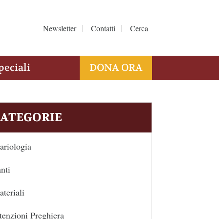
Newsletter
Contatti
Cerca
peciali
DONA ORA
ATEGORIE
riologia
nti
teriali
tenzioni Preghiera