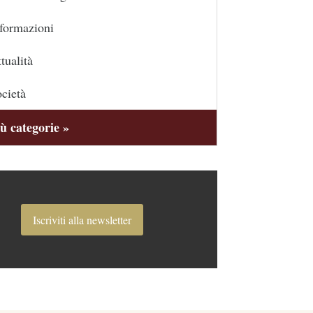
formazioni
tualità
cietà
ù categorie »
Iscriviti alla newsletter