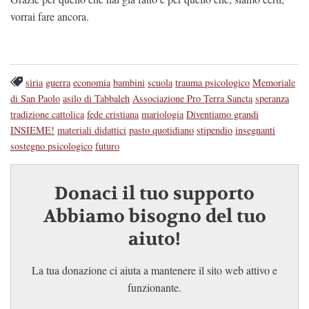
vorrai fare ancora.
siria
guerra
economia
bambini
scuola
trauma psicologico
Memoriale
di San Paolo
asilo di Tabbaleh
Associazione Pro Terra Sancta
speranza
tradizione cattolica
fede cristiana
mariologia
Diventiamo grandi
INSIEME!
materiali didattici
pasto quotidiano
stipendio
insegnanti
sostegno psicologico
futuro
Donaci il tuo supporto
Abbiamo bisogno del tuo
aiuto!
La tua donazione ci aiuta a mantenere il sito web attivo e
funzionante.