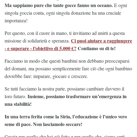
Ma sappiamo pure che tante gocce fanno un oceano.
E ogni
singola goccia conta, ogni singola donazione ha una cruciale
importanza!
Per questo, con il cuore in mano, ti invitiamo ad unirti a questa
Ci puoi aiutare a raggiungere
missione di solidarietà e speranza.
- e superare - l’obiettivo di 5.000 €?
Contiamo su di te!
Facciamo in modo che questi bambini non debbano preoccuparsi
del domani, ma possano semplicemente fare ciò che ogni bambino
dovrebbe fare: imparare, giocare e crescere.
Se tutti facciamo la nostra parte, possiamo cambiare davvero il
Insieme, possiamo trasformare un’emergenza in
loro futuro.
una stabilità!
In una terra ferita come la Siria, l’educazione è l’unico vero
seme di pace. Non lasciamolo seccare!
Grazie per quello che hai già fatto e per quello che, siamo certi,