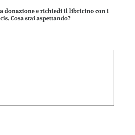
ra donazione e richiedi il
libricino con i
ucis
. Cosa stai aspettando?