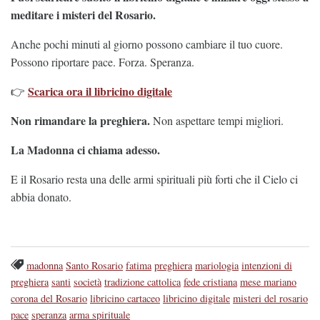
meditare i misteri del Rosario.
Anche pochi minuti al giorno possono cambiare il tuo cuore.
Possono riportare pace. Forza. Speranza.
Scarica ora il libricino digitale
👉
Non rimandare la preghiera.
Non aspettare tempi migliori.
La Madonna ci chiama adesso.
E il Rosario resta una delle armi spirituali più forti che il Cielo ci
abbia donato.
madonna
Santo Rosario
fatima
preghiera
mariologia
intenzioni di
preghiera
santi
società
tradizione cattolica
fede cristiana
mese mariano
corona del Rosario
libricino cartaceo
libricino digitale
misteri del rosario
pace
speranza
arma spirituale