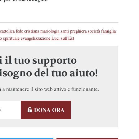
cattolica
fede cristiana
mariologia
santi
preghiera
società
famiglia
o spirituale
evangelizzazione
Luci sull'Est
 il tuo supporto
sogno del tuo aiuto!
 a mantenere il sito web attivo e funzionante.
DONA ORA