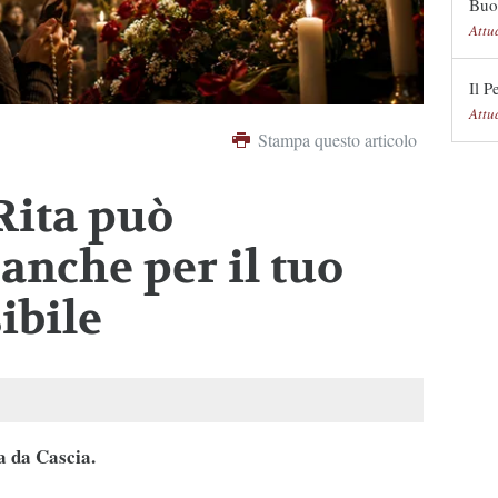
Buon
Attu
Il P
Attu
Stampa questo articolo
Rita può
anche per il tuo
ibile
a da Cascia.