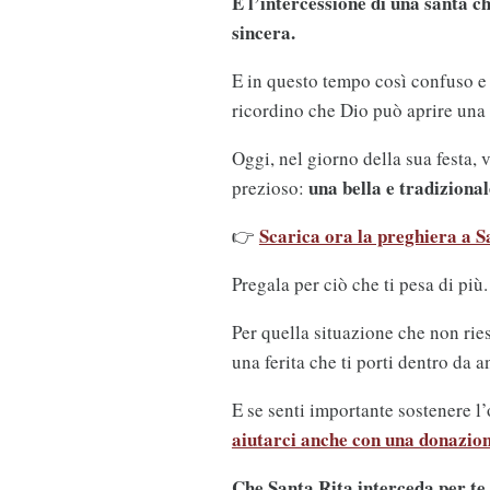
È l’intercessione di una santa ch
sincera.
E in questo tempo così confuso e 
ricordino che Dio può aprire una
Oggi, nel giorno della sua festa, 
una bella e tradizional
prezioso:
Scarica ora la preghiera a S
👉
Pregala per ciò che ti pesa di più.
Per quella situazione che non ries
una ferita che ti porti dentro da a
E se senti importante sostenere l
aiutarci anche con una donazion
Che Santa Rita interceda per te 