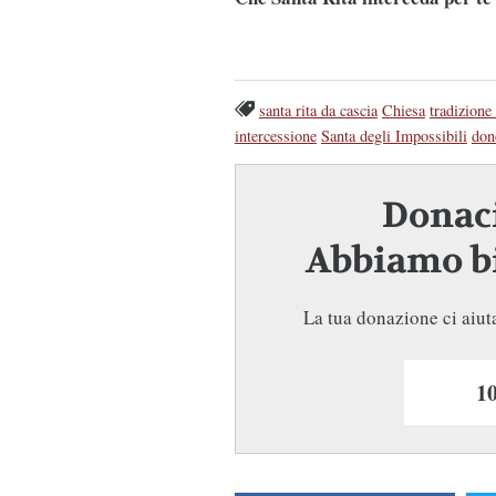
santa rita da cascia
Chiesa
tradizione 
intercessione
Santa degli Impossibili
don
Donaci
Abbiamo bi
La tua donazione ci aiuta