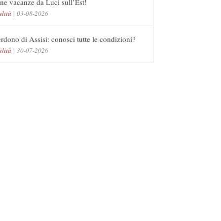
e vacanze da Luci sull’Est!
alità
|
03-08-2026
erdono di Assisi: conosci tutte le condizioni?
alità
|
30-07-2026