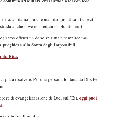
e continua ad aiutare chi si affida a lei con fede
ferito, abbiamo più che mai bisogno di santi che ci
 strada anche dove noi vediamo soltanto muri.
vogliamo offrirti un dono spirituale semplice ma
e preghiera alla Santa degli Impossibili.
anta Rita.
ci più a risolvere. Per una persona lontana da Dio. Per
nni.
oggi puoi
’opera di evangelizzazione di Luci sull’Est,
e.
e per la tua famiglia.