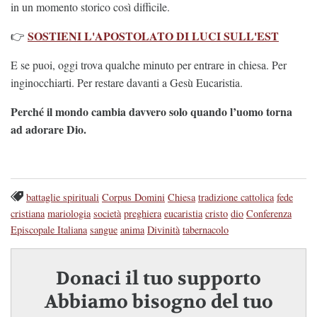
in un momento storico così difficile.
SOSTIENI L'APOSTOLATO DI LUCI SULL'EST
👉
E se puoi, oggi trova qualche minuto per entrare in chiesa. Per
inginocchiarti. Per restare davanti a Gesù Eucaristia.
Perché il mondo cambia davvero solo quando l’uomo torna
ad adorare Dio.
battaglie spirituali
Corpus Domini
Chiesa
tradizione cattolica
fede
cristiana
mariologia
società
preghiera
eucaristia
cristo
dio
Conferenza
Episcopale Italiana
sangue
anima
Divinità
tabernacolo
Donaci il tuo supporto
Abbiamo bisogno del tuo